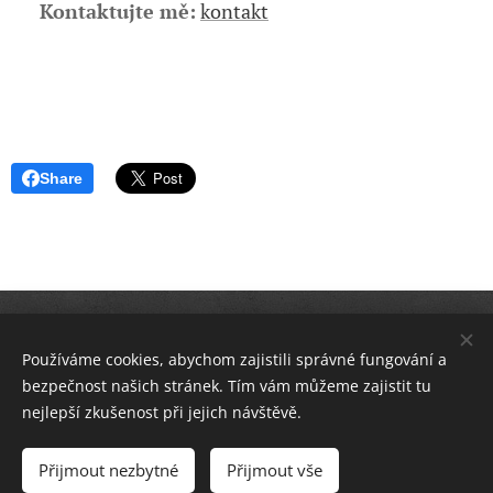
📞
Kontaktujte mě:
kontakt
Share
otevřeno: po-pá 8:00-18:00, so-ne dle domluvy
Používáme cookies, abychom zajistili správné fungování a
o nás
kontakt
You
Tube
bezpečnost našich stránek. Tím vám můžeme zajistit tu
nejlepší zkušenost při jejich návštěvě.
Copyright © 2025 | Elektrojanata
All rights reserved
Přijmout nezbytné
Přijmout vše
Vytvořeno službou
Webnode
Cookies