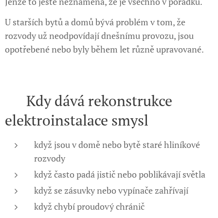
Jenže to ještě neznamená, že je všechno v pořádku.
U starších bytů a domů bývá problém v tom, že
rozvody už neodpovídají dnešnímu provozu, jsou
opotřebené nebo byly během let různě upravované.
⚡ Kdy dává rekonstrukce
elektroinstalace smysl
když jsou v domě nebo bytě staré hliníkové
rozvody
když často padá jistič nebo poblikávají světla
když se zásuvky nebo vypínače zahřívají
když chybí proudový chránič